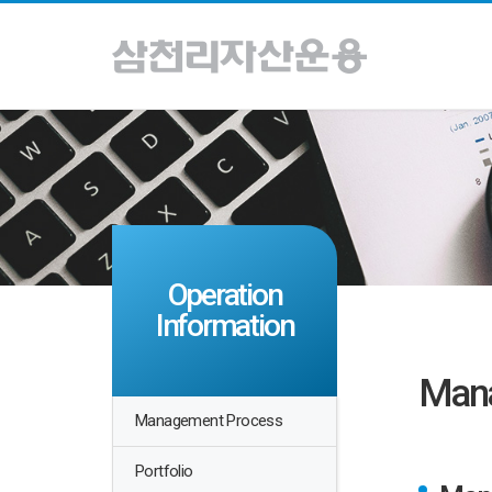
Operation
Information
Mana
Management Process
Portfolio