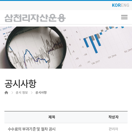
KOR
ENG
Togg
공시사항
Home
공시 정보
공시사항
제목
작성자
수수료의 부과기준 및 절차 공시
관리자