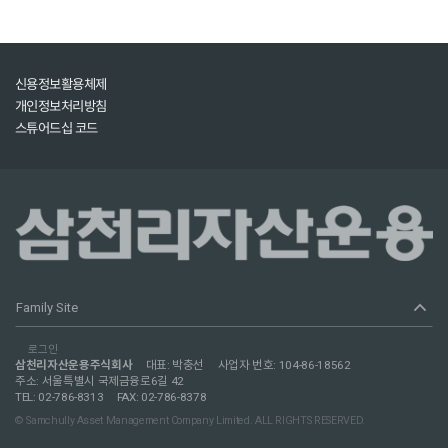
신용정보활용체제
개인정보처리방침
스튜어드십 코드
expand_less
Family Site
로그인
삼천리자산운용주식회사
대표: 박충선
사업자 번호: 104-86-18562
주소: 서울특별시 국제금융로6길 42
TEL: 02-786-8313
FAX: 02-786-8378
© Samchully Asset Management Company Limited. ALL RIGHTS RESERVED.